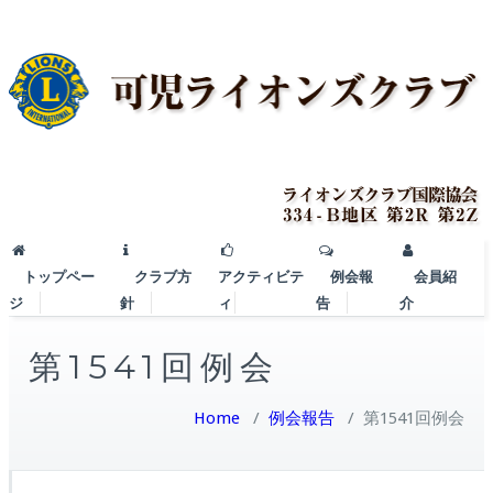
トップペー
クラブ方
アクティビテ
例会報
会員紹
ジ
針
ィ
告
介
第1541回例会
Home
/
例会報告
/
第1541回例会