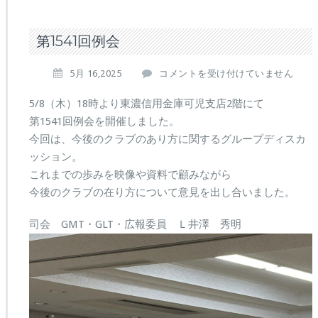
第1541回例会
第
5月 16,2025
コメントを受け付けていません
1
5
5/8（木）18時より東濃信用金庫可児支店2階にて
4
第1541回例会を開催しました。
1
今回は、今後のクラブのあり方に関するグループディスカ
回
ッション。
例
会
これまでの歩みを映像や資料で顧みながら
は
今後のクラブの在り方について意見を出し合いました。
司会 GMT・GLT・広報委員 Ｌ井澤 秀明