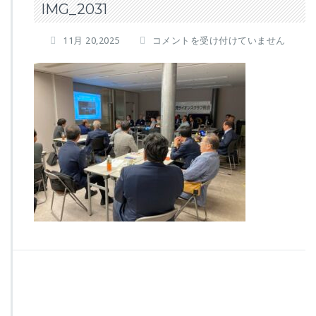
IMG_2031
I
11月 20,2025
コメントを受け付けていません
M
G
_
2
0
3
1
は