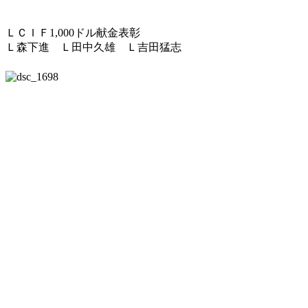
ＬＣＩＦ1,000ドル献金表彰
Ｌ森下進 Ｌ田中久雄 Ｌ吉田猛志