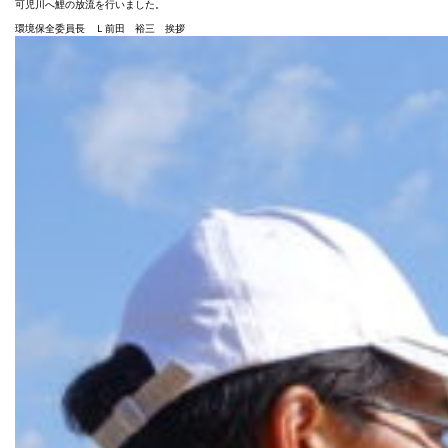
可児川へ鯉の放流を行いました。
環境保全委員長 Ｌ前田 裕三 挨拶