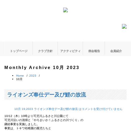
トップページ
クラブ方針
アクティビティ
例会報告
会員紹介
Monthly Archive 10月 2023
Home
/
2023
/
10月
ライオンズ奉仕デー及び鯉の放流
10月 19,2023
ライオンズ奉仕デー及び鯉の放流 は
コメントを受け付けていません
10/12（木）10時より可児川ふるさと川公園にて
可児川沿いの清掃と「やろまいか！ふるさとの川づくり」の
継続事業を実施しました。
事業は、トキワ幼稚園の園児たちと