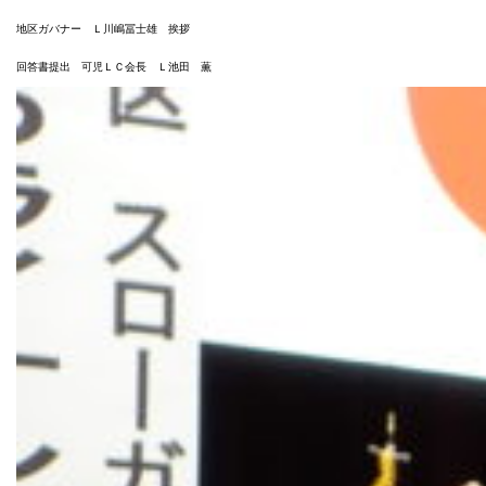
地区ガバナー Ｌ川嶋冨士雄 挨拶
回答書提出 可児ＬＣ会長 Ｌ池田 薫