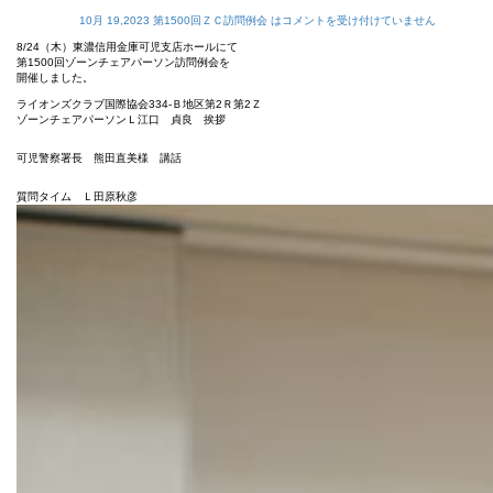
10月 19,2023
第1500回ＺＣ訪問例会 は
コメントを受け付けていません
8/24（木）東濃信用金庫可児支店ホールにて
第1500回ゾーンチェアパーソン訪問例会を
開催しました。
ライオンズクラブ国際協会334-Ｂ地区第2Ｒ第2Ｚ
ゾーンチェアパーソンＬ江口 貞良 挨拶
可児警察署長 熊田直美様 講話
質問タイム Ｌ田原秋彦