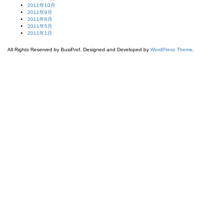
2011年10月
2011年9月
2011年8月
2011年5月
2011年1月
All Rights Reserved by BusiProf. Designed and Developed by
WordPress Theme
.