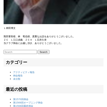
Ｌ神田博文
熊田署長様、林 竜也様、貴重なお話をありがとうございました。
ＺＣ Ｌ江口貞義 ＺＣＡ Ｌ石井久幸
当クラブ例会にお越し頂き、ありがとうございました。
カテゴリー
アクティビティ報告
例会報告
未分類
最近の投稿
第1570回例会
第1569回オープニング例会
第1568回最終例会