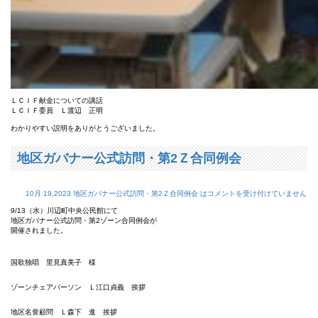
ＬＣＩＦ献金についての講話
ＬＣＩＦ委員 Ｌ渡辺 正明
わかりやすい説明をありがとうございました。
地区ガバナー公式訪問・第2Ｚ合同例会
10月 19,2023
地区ガバナー公式訪問・第2Ｚ合同例会 は
コメントを受け付けていません
9/13（水）川辺町中央公民館にて
地区ガバナー公式訪問・第2ゾーン合同例会が
開催されました。
国歌独唱 里見真美子 様
ゾーンチェアパーソン Ｌ江口貞義 挨拶
地区名誉顧問 Ｌ森下 進 挨拶