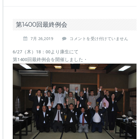
第1400回最終例会
第
7月 26,2019
コメントを受け付けていません
1
4
6/27（木）18：00より康生にて
0
第1400回最終例会を開催しました・
0
回
最
終
例
会
は