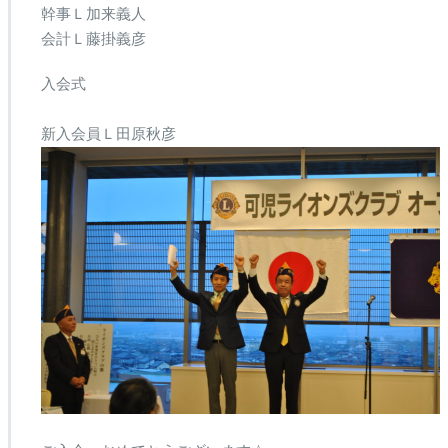
幹事Ｌ加来義人
会計Ｌ藤掛義彦
入会式
新入会員Ｌ田原秋彦