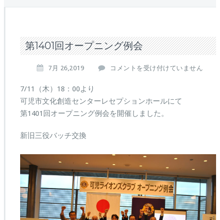
第1401回オープニング例会
第
7月 26,2019
コメントを受け付けていません
1
4
7/11（木）18：00より
0
可児市文化創造センターレセプションホールにて
1
第1401回オープニング例会を開催しました。
回
オ
新旧三役バッチ交換
ー
プ
ニ
ン
グ
例
会
は