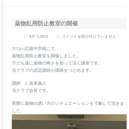
薬物乱用防止教室の開催
薬
8月 5,2022
コメントを受け付けていません
物
乱
7/12㈫広陵中学校にて
用
薬物乱用防止教室を開催しました。
防
子ども達に薬物の怖さを知って頂く講座です。
止
当クラブの認定講師が講師をつとめます。
教
室
の
講師 Ｌ加来義人
開
当クラブ会長です。
催
は
実際に薬物の誘い方のシチュエーションを寸劇して頂きま
した。