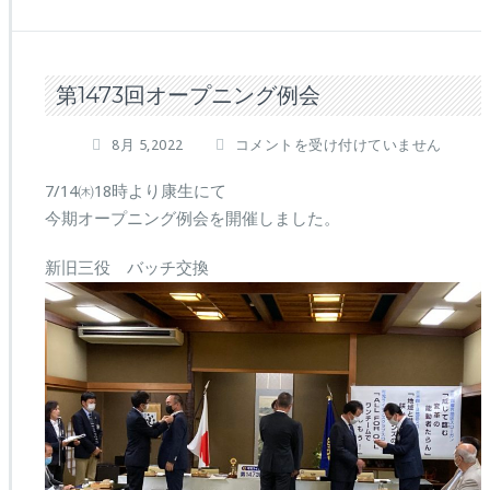
第1473回オープニング例会
第
8月 5,2022
コメントを受け付けていません
1
4
7/14㈭18時より康生にて
7
今期オープニング例会を開催しました。
3
回
新旧三役 バッチ交換
オ
ー
プ
ニ
ン
グ
例
会
は