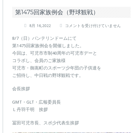
第1475回家族例会（野球観戦）
第
8月 16,2022
コメントを受け付けていません
1
4
8/7（日）バンテリンドームにて
7
第1475回家族例会を開催しました。
5
今回は、可児市市制40周年の可児市デーと
回
コラボし、会員のご家族様
家
族
可児市・御嵩町のスポーツ少年団の子供達を
例
ご招待し、中日戦の野球観戦です。
会
（野
会長挨拶
球
観
GMT・GLT・広報委員長
戦）
は
Ｌ丹羽千明 挨拶
冨田可児市長、スポ少代表生挨拶