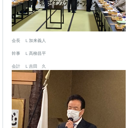
会長 Ｌ加来義人
幹事 Ｌ髙柳昌平
会計 Ｌ吉田 久