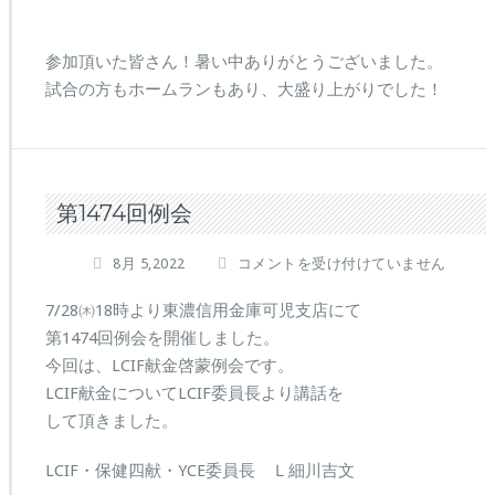
参加頂いた皆さん！暑い中ありがとうございました。
試合の方もホームランもあり、大盛り上がりでした！
第1474回例会
第
8月 5,2022
コメントを受け付けていません
1
4
7/28㈭18時より東濃信用金庫可児支店にて
7
第1474回例会を開催しました。
4
今回は、LCIF献金啓蒙例会です。
回
LCIF献金についてLCIF委員長より講話を
例
会
して頂きました。
は
LCIF・保健四献・YCE委員長 Ｌ細川吉文