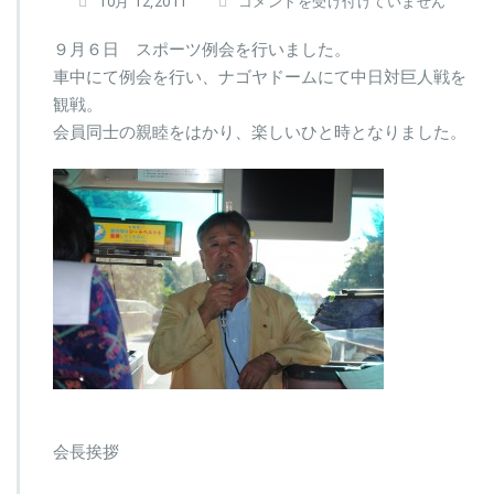
ス
10月 12,2011
コメントを受け付けていません
ポ
ー
９月６日 スポーツ例会を行いました。
ツ
車中にて例会を行い、ナゴヤドームにて中日対巨人戦を
例
観戦。
会
会員同士の親睦をはかり、楽しいひと時となりました。
は
会長挨拶