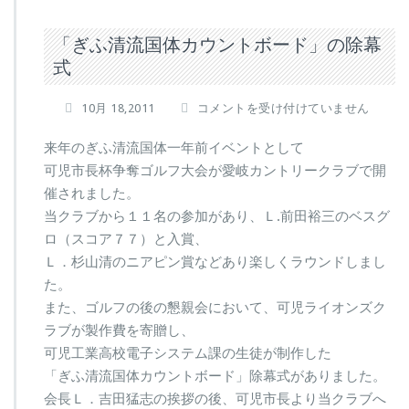
「ぎふ清流国体カウントボード」の除幕
式
「ぎ
10月 18,2011
コメントを受け付けていません
ふ
清
来年のぎふ清流国体一年前イベントとして
流
可児市長杯争奪ゴルフ大会が愛岐カントリークラブで開
国
催されました。
体
当クラブから１１名の参加があり、Ｌ.前田裕三のベスグ
カ
ウ
ロ（スコア７７）と入賞、
ン
Ｌ．杉山清のニアピン賞などあり楽しくラウンドしまし
ト
た。
ボ
また、ゴルフの後の懇親会において、可児ライオンズク
ー
ド」
ラブが製作費を寄贈し、
の
可児工業高校電子システム課の生徒が制作した
除
「ぎふ清流国体カウントボード」除幕式がありました。
幕
会長Ｌ．吉田猛志の挨拶の後、可児市長より当クラブへ
式