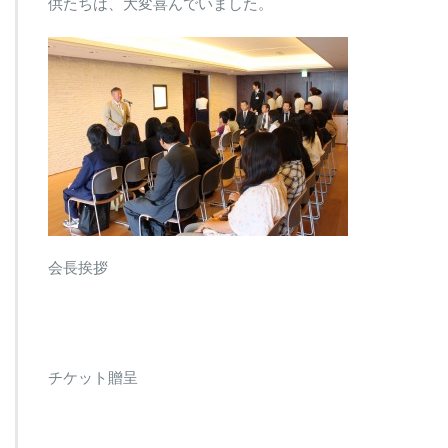
じ
供たちは、大変喜んでいました。
さ
ん」
贈
呈
式
は
会長挨拶
チケット贈呈