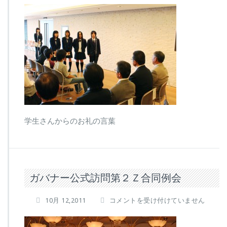
学生さんからのお礼の言葉
ガバナー公式訪問第２Ｚ合同例会
ガ
10月 12,2011
コメントを受け付けていません
バ
ナ