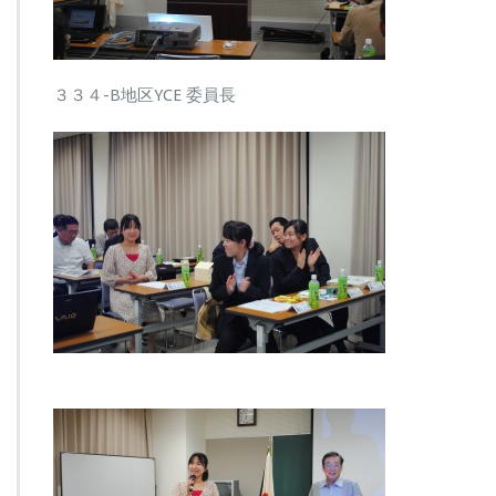
＆
Ｏ
Ｂ
会
３３４-B地区YCE 委員長
説
明
会）
は