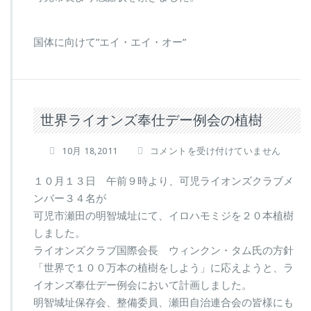
国体に向けて”エイ・エイ・オー”
世界ライオンズ奉仕デー例会の植樹
世
10月 18,2011
コメントを受け付けていません
界
ラ
１０月１３日 午前９時より、可児ライオンズクラブメ
イ
ンバー３４名が
オ
可児市瀬田の明智城址にて、イロハモミジを２０本植樹
ン
しました。
ズ
奉
ライオンズクラブ国際会長 ウィンクン・タム氏の方針
仕
「世界で１００万本の植樹をしよう」に応えようと、ラ
デ
イオンズ奉仕デー例会において計画しました。
ー
明智城址保存会、整備委員、瀬田自治連合会の皆様にも
例