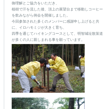
会
御理解とご協力をいただき、
の
植樹で汗を流した後、頂上の展望台まで移動しコーヒー
植
を飲みながら例会を開催しました。
樹
今回参加された多くのメンバーに感謝申し上げると共
は
に、イロハモミジが大きく育ち、
四季を通じてハイキングコースとして、明智城址散策道
が多くの人に親しまれる事を願っています。