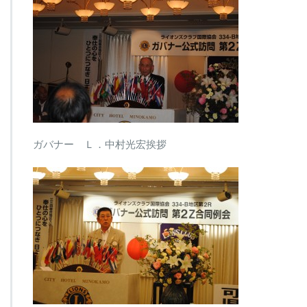
ー
公
式
訪
問
第
２
Ｚ
合
同
例
ガバナー Ｌ．中村光宏挨拶
会
は