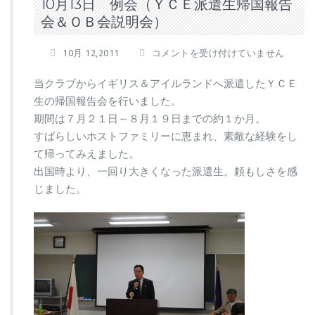
10月13日 例会（ＹＣＥ派遣生帰国報告
会＆ＯＢ会説明会）
1
10月 12,2011
コメントを受け付けていません
0
月
当クラブからイギリス＆アイルランドへ派遣したＹＣＥ
1
生の帰国報告会を行いました。
3
期間は７月２１日～８月１９日までの約１か月。
日
すばらしいホストファミリーに恵まれ、素敵な経験をし
例
会
て帰ってみえました。
（Ｙ
出国時より、一回り大きくなった派遣生。頼もしさを感
Ｃ
じました。
Ｅ
派
遣
生
帰
国
報
告
会