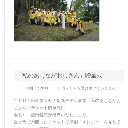
「私のあしながおじさん」贈呈式
「私
10月 12,2011
コメントを受け付けていません
の
あ
１０月１日企業メセナ促進モデル事業「私のあしながお
し
じさん」チケット贈呈式に
な
会長Ｌ．吉田猛志が出席いたしました。
が
当クラブが贈ったチケットで演劇「エレジー」を見た子
お