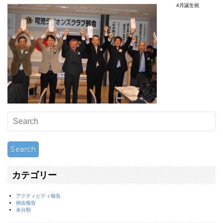
4
4月誕生祝
月
1
2
日
第
1
2
2
7
回
例
会
は
カテゴリー
アクティビティ報告
例会報告
未分類