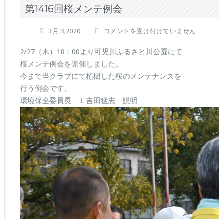
第1416回桜メンテ例会
第
3月 3,2020
コメントを受け付けていません
1416
回
2/27（木）10：00より可児川ふるさと川公園にて
桜
桜メンテ例会を開催しました。
メ
今まで当クラブにて植樹した桜のメンテナンスを
ン
行う例会です。
テ
例
環境保全委員長 Ｌ吉田猛志 説明
会
は