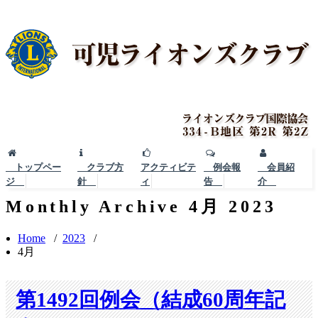
トップペー
クラブ方
アクティビテ
例会報
会員紹
ジ
針
ィ
告
介
Monthly Archive 4月 2023
Home
/
2023
/
4月
第1492回例会（結成60周年記