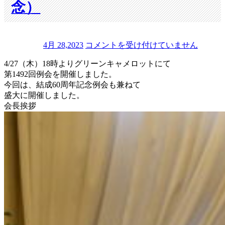
念）
4月 28,2023
コメントを受け付けていません
第
4/27（木）18時よりグリーンキャメロットにて
1
4
第1492回例会を開催しました。
9
今回は、結成60周年記念例会も兼ねて
2
盛大に開催しました。
回
会長挨拶
例
会
（結
成
6
0
周
年
記
念）
は