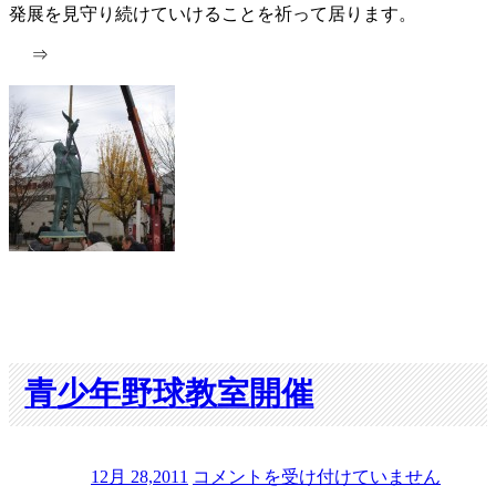
発展を見守り続けていけることを祈って居ります。
⇒
青少年野球教室開催
青
12月 28,2011
コメントを受け付けていません