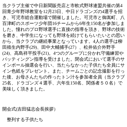
少
当クラブ主催で中日新聞販売店と市軟式野球連盟共催の第4
年
回青少年野球教室を12月23日、中日ドラゴンズの4選手を招
野
き、可児市総合運動場で開催しました。可児市と御嵩町、八
球
百津町のスポーツ少年団16チームから6年生150名が参加しま
教
した。憧れのプロ野球選手に直接の指導を頂き、野球の技術
室
を磨き、中学生になっても野球を続けてもらいたいとの思い
開
から、当クラブの継続事業となっています。4人の選手は柳
催
田殖生内野手(29)、田中大輔捕手(27）、松井佑介外野手
は
(24)、高島祥平投手(21)。4つのグループに分かれ守備練習や
バッティングン指導を受けました。閉会式において選手のサ
インボール抽選会を行い、当たらなかった子供たち全員にサ
イン色紙をプレゼント。また、チームごとの記念撮影を行っ
た後、お母さんたちの作ったトン汁を参加者全員（当クラブ
25名、ドラゴンズ４選手、六年生150名、関係者５０名）で
美味しく頂きました。
開会式(吉田猛志会長挨拶）
整列する子供たち