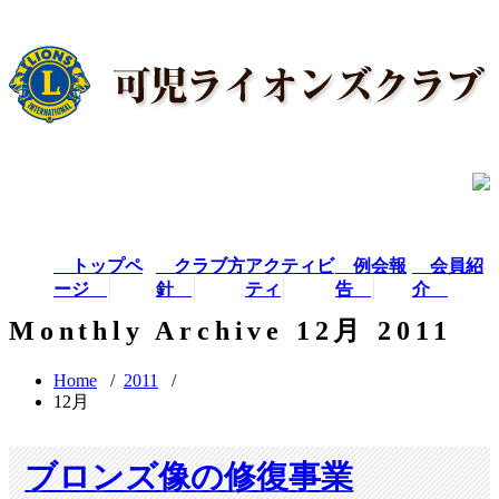
トップペ
クラブ方
アクティビ
例会報
会員紹
ージ
針
ティ
告
介
Monthly Archive 12月 2011
Home
/
2011
/
12月
ブロンズ像の修復事業