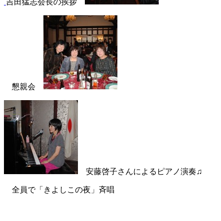
吉田猛志会長の挨拶
同
伴
例
会
は
懇親会
安藤啓子さんによるピアノ演奏♫
全員で「きよしこの夜」斉唱