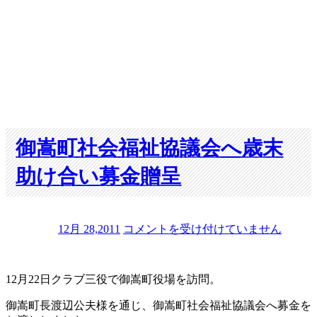
御嵩町社会福祉協議会へ歳末
助け合い募金贈呈
御
12月 28,2011
コメントを受け付けていません
嵩
町
社
12月22日クラブ三役で御嵩町役場を訪問。
会
福
御嵩町長渡辺公夫様を通じ、御嵩町社会福祉協議会へ募金を