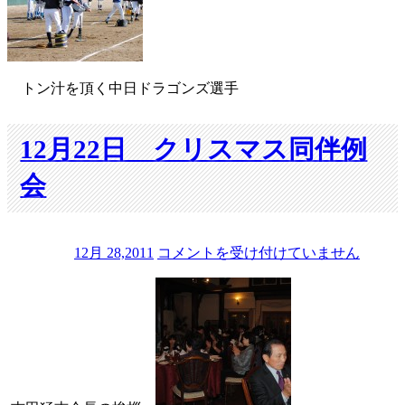
トン汁を頂く中日ドラゴンズ選手
12月22日 クリスマス同伴例
会
12
12月 28,2011
コメントを受け付けていません
月
22
日
ク
リ
ス
マ
ス