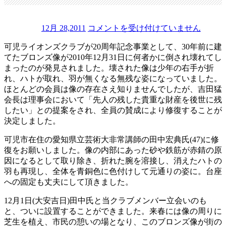
ブ
12月 28,2011
コメントを受け付けていません
ロ
可児ライオンズクラブが20周年記念事業として、30年前に建
ン
てたブロンズ像が2010年12月31日に何者かに倒され壊れてし
ズ
まったのが発見されました。壊された像は少年の右手が折
像
れ、ハトが取れ、羽が無くなる無残な姿になっていました。
の
ほとんどの会員は像の存在さえ知りませんでしたが、吉田猛
修
会長は理事会において「先人の残した貴重な財産を後世に残
復
したい」との提案をされ、全員の賛成により修復することが
事
決定しました。
業
は
可児市在住の愛知県立芸術大非常講師の田中宏典氏(47)に修
復をお願いしました。像の内部にあった砂や鉄筋が赤錆の原
因になるとして取り除き、折れた腕を溶接し、消えたハトの
羽も再現し、全体を青銅色に色付けして元通りの姿に。台座
への固定も丈夫にして頂きました。
12月1日(大安吉日)田中氏と当クラブメンバー立会いのも
と、ついに設置することができました。来春には像の周りに
芝生を植え、市民の憩いの場となり、このブロンズ像が街の