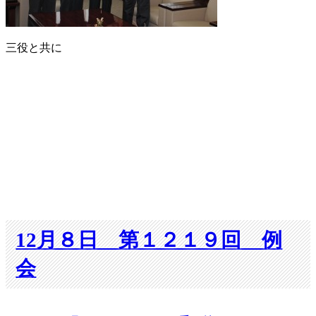
助
け
合
三役と共に
い
義
援
金
は
12月８日 第１２１９回 例
会