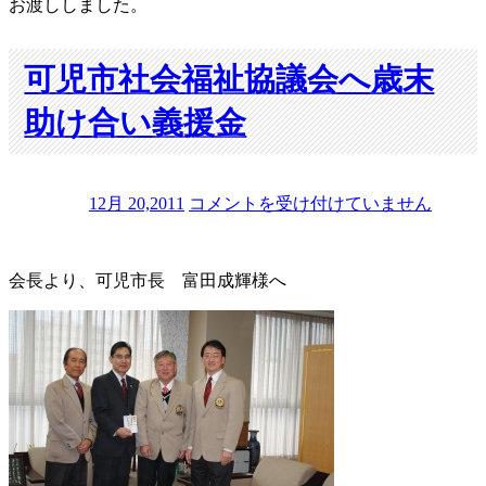
祉
お渡ししました。
協
議
会
可児市社会福祉協議会へ歳末
へ
助け合い義援金
歳
末
助
け
可
12月 20,2011
コメントを受け付けていません
合
児
い
市
募
社
金
会長より、可児市長 富田成輝様へ
会
贈
福
呈
祉
は
協
議
会
へ
歳
末