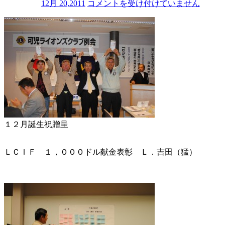
12
12月 20,2011
コメントを受け付けていません
月
８
日
第
１
２
１
９
回
例
会
１２月誕生祝贈呈
は
ＬＣＩＦ １，０００ドル献金表彰 Ｌ．吉田（猛）