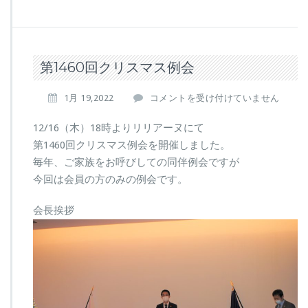
第1460回クリスマス例会
第
1月 19,2022
コメントを受け付けていません
1
4
12/16（木）18時よりリリアーヌにて
6
第1460回クリスマス例会を開催しました。
0
毎年、ご家族をお呼びしての同伴例会ですが
回
今回は会員の方のみの例会です。
ク
リ
ス
会長挨拶
マ
ス
例
会
は