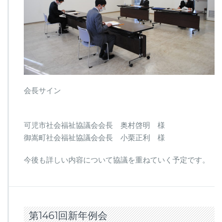
ィ
ア
支
援
締
結
は
会長サイン
可児市社会福祉協議会会長 奥村啓明 様
御嵩町社会福祉協議会会長 小栗正利 様
今後も詳しい内容について協議を重ねていく予定です。
第1461回新年例会