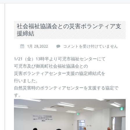
社会福祉協議会との災害ボランティア支
援締結
社
1月 28,2022
コメントを受け付けていません
会
福
1/21（金）13時半より可児市福祉センターにて
祉
可児市及び御嵩町社会福祉協議会との
協
災害ボランティアセンター支援の協定締結式を
議
行いました。
会
と
自然災害時のボランティアセンターを支援する協定で
の
す。
災
害
ボ
ラ
ン
テ