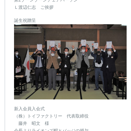
Ｌ渡辺仁志 ご挨拶
誕生祝贈呈
新入会員入会式
（株）トイファクトリー 代表取締役
藤井 昭文 様
会長よりライオンズ帽とバッジの授与