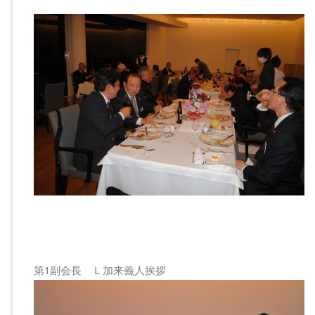
第1副会長 Ｌ加来義人挨拶