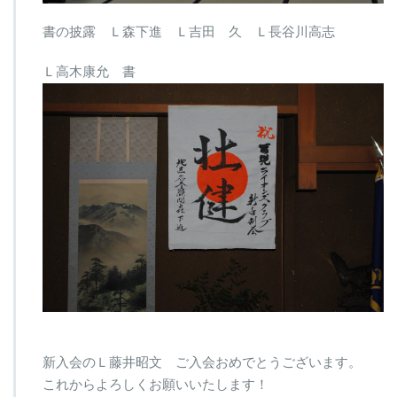
書の披露 Ｌ森下進 Ｌ吉田 久 Ｌ長谷川高志
Ｌ高木康允 書
新入会のＬ藤井昭文 ご入会おめでとうございます。
これからよろしくお願いいたします！