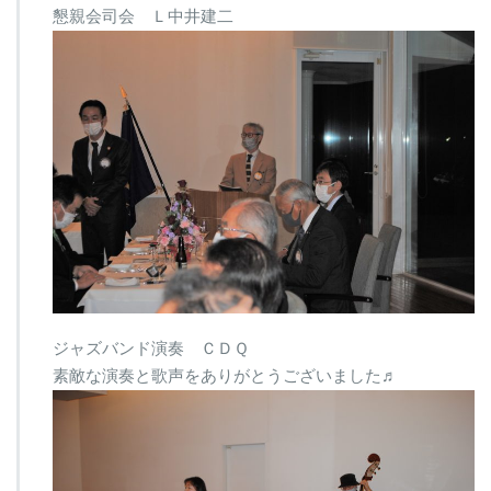
懇親会司会 Ｌ中井建二
ジャズバンド演奏 ＣＤＱ
素敵な演奏と歌声をありがとうございました♬