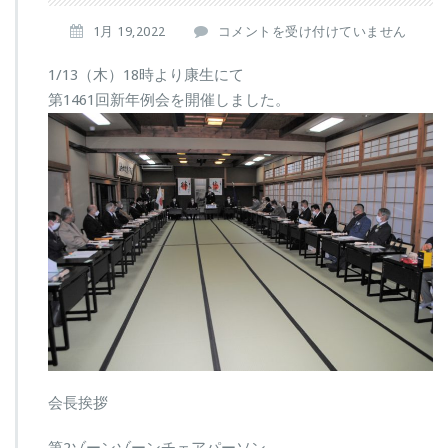
第
1月 19,2022
コメントを受け付けていません
1
4
1/13（木）18時より康生にて
6
第1461回新年例会を開催しました。
1
回
新
年
例
会
は
会長挨拶
第2ゾーンゾーンチェアパーソン