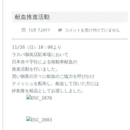
献血推進活動
献
12月 7,2017
コメントを受け付けていません
血
推
11/26（日）10：00より

進
活
ラスパ御嵩店駐車場において

動
日本赤十字社による移動車献血の

は
推進活動を行いました。

買い物客の方々に献血のご協力を呼びかけ

ティッシュを配布し、献血して頂いた方には
