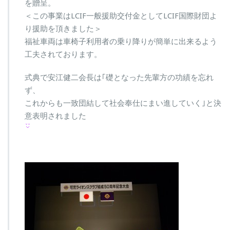
を贈呈。
＜この事業はLCIF一般援助交付金としてLCIF国際財団よ
り援助を頂きました＞
福祉車両は車椅子利用者の乗り降りが簡単に出来るよう
工夫されております。
式典で安江健二会長は｢礎となった先輩方の功績を忘れ
ず、
これからも一致団結して社会奉仕にまい進していく｣と決
意表明されました