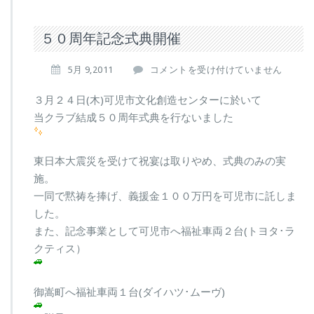
５０周年記念式典開催
５
5月 9,2011
コメントを受け付けていません
０
周
３月２４日(木)可児市文化創造センターに於いて
年
当クラブ結成５０周年式典を行ないました
記
念
式
東日本大震災を受けて祝宴は取りやめ、式典のみの実
典
施。
開
催
一同で黙祷を捧げ、義援金１００万円を可児市に託しま
は
した。
また、記念事業として可児市へ福祉車両２台(トヨタ･ラ
クティス）
御嵩町へ福祉車両１台(ダイハツ･ムーヴ)