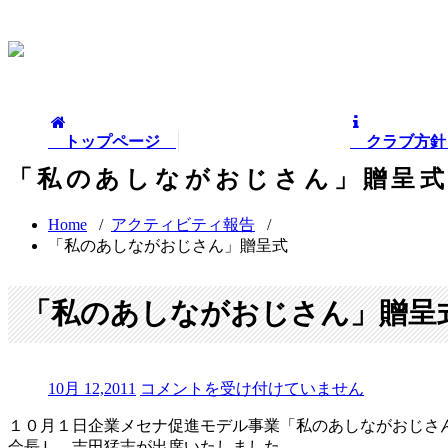
トップページ
クラブ方
「私のあしながおじさん」贈呈
Home
/
アクティビティ報告
/
「私のあしながおじさん」贈呈式
「私のあしながおじさん」贈呈
「私
10月 12,2011
コメントを受け付けていません
の
１０月１日企業メセナ促進モデル事業「私のあしながおじ
あ
会長Ｌ．吉田猛志が出席いたしました。