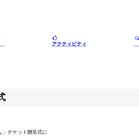
針
アクティビティ
式
式
さん」チケット贈呈式に