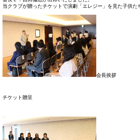
し
当クラブが贈ったチケットで演劇「エレジー」を見た子供た
な
が
お
じ
さ
ん」
贈
呈
式
は
会長挨拶
チケット贈呈