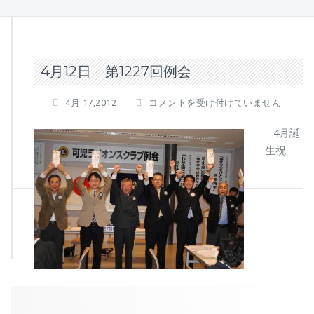
4月12日 第1227回例会
4
4月 17,2012
コメントを受け付けていません
月
1
4月誕
2
生祝
日
第
1
2
2
7
回
例
会
は