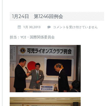
1月24日 第1246回例会
1
1月 30,2013
コメントを受け付けていません
月
24
担当：YCE・国際関係委員会
日
第
1246
回
例
会
は