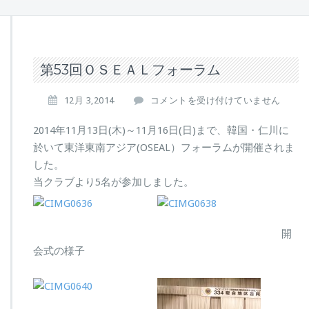
第53回ＯＳＥＡＬフォーラム
第
12月 3,2014
コメントを受け付けていません
5
3
2014年11月13日(木)～11月16日(日)まで、韓国・仁川に
回
於いて東洋東南アジア(OSEAL）フォーラムが開催されま
Ｏ
した。
Ｓ
当クラブより5名が参加しました。
Ｅ
Ａ
Ｌ
フ
開
ォ
会式の様子
ー
ラ
ム
は