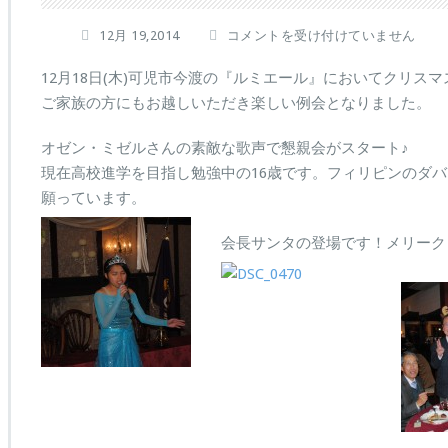
ク
12月 19,2014
コメントを受け付けていません
リ
ス
12月18日(木)可児市今渡の『ルミエール』においてクリス
マ
ご家族の方にもお越しいただき楽しい例会となりました。
ス
同
オゼン・ミゼルさんの素敵な歌声で懇親会がスタート♪
伴
現在高校進学を目指し勉強中の16歳です。フィリピンのダ
例
会
願っています。
は
会長サンタの登場です！メリーク