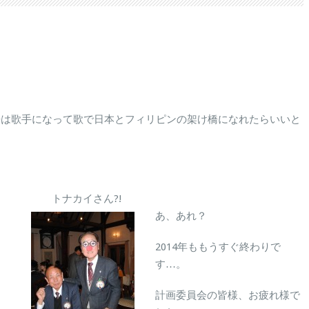
来は歌手になって歌で日本とフィリピンの架け橋になれたらいいと
トナカイさん?!
あ、あれ？
2014年ももうすぐ終わりで
す…。
計画委員会の皆様、お疲れ様で