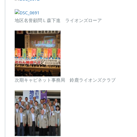
替）
は
地区名誉顧問Ｌ森下進 ライオンズローア
次期キャビネット事務局 鈴鹿ライオンズクラブ