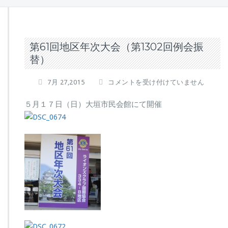
第61回地区年次大会（第1302回例会振
替）
第
7月 27,2015
コメントを受け付けていません
61
回
５月１７日（日）大垣市民会館にて開催
地
区
年
次
大
会
（第
1302
回
例
会
振