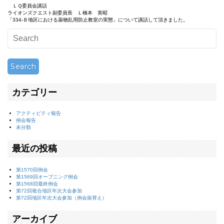
ＬＱ委員会講話
ライオンズクエスト副委員長 Ｌ橋本 英昭
「334-Ｂ地区における薬物乱用防止教室の実態」について講話して頂きました。
カテゴリー
アクティビティ報告
例会報告
未分類
最近の投稿
第1570回例会
第1569回オープニング例会
第1568回最終例会
第72回複合地区年次大会参加
第72回地区年次大会参加（例会振替え）
アーカイブ