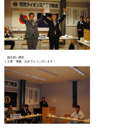
8
回
例
会
は
誕生祝い贈呈
Ｌ土屋 博義 おめでとうございます！