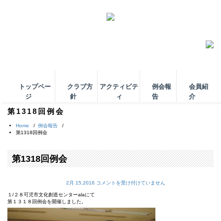
トップペー
クラブ方
アクティビテ
例会報
会員紹
ジ
針
ィ
告
介
第1318回例会
Home
/
例会報告
/
第1318回例会
第1318回例会
2月 15,2016
コメントを受け付けていません
第
１/２８可児市文化創造センターalaにて
1
第１３１８回例会を開催しました。
3
1