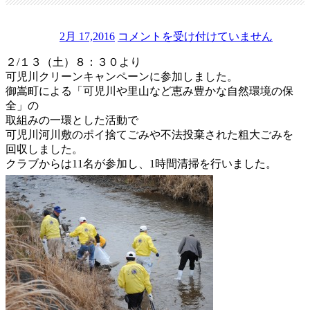
2月 17,2016
コメントを受け付けていません
可
２/１３（土）８：３０より
児
可児川クリーンキャンペーンに参加しました。
川
ク
御嵩町による「可児川や里山など恵み豊かな自然環境の保
リ
全」の
ー
取組みの一環とした活動で
ン
可児川河川敷のポイ捨てごみや不法投棄された粗大ごみを
キ
回収しました。
ャ
クラブからは11名が参加し、1時間清掃を行いました。
ン
ペ
ー
ン
は