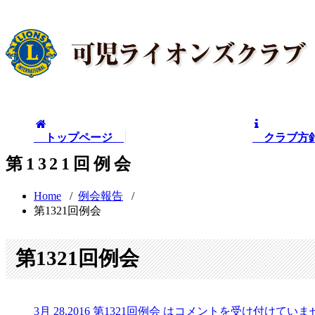
トップページ
クラブ
第1321回例会
Home
/
例会報告
/
第1321回例会
第1321回例会
3月 28,2016
第1321回例会 は
コメントを受け付けていま