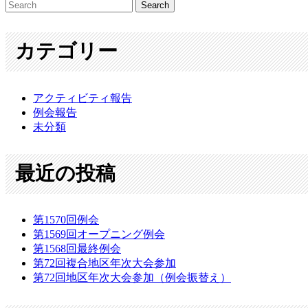
カテゴリー
アクティビティ報告
例会報告
未分類
最近の投稿
第1570回例会
第1569回オープニング例会
第1568回最終例会
第72回複合地区年次大会参加
第72回地区年次大会参加（例会振替え）