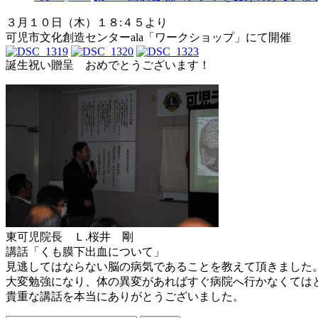
３月１０日（木）１８:４５より
可児市文化創造センターala「ワークショップ」にて開催
誕生祝い贈呈 おめでとうございます！
東可児院長 Ｌ.桜井 剛
講話「くも膜下出血について」
見逃してはならない脳の病気であることを教えて頂きました
大変勉強になり、体の異変があればすぐ病院へ行かなくては
貴重な講話を本当にありがとうございました。