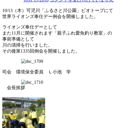
世
10/13（木）可児川「ふるさと川公園」ビオトープにて
界
世界ライオンズ奉仕デー例会を開催しました。
ラ
イ
ライオンズ奉仕デーとして
オ
ン
また11月に開催されます「親子ふれ愛魚釣り教室」の
ズ
事前準備として
奉
川の清掃を行いました。
仕
その後第1335回例会を開催しました。
デ
ー
例
会
司会 環境保全委員 Ｌ小池 学
は
会長挨拶