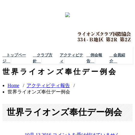
トップペー
クラブ方
アクティビテ
例会報
会員紹
ジ
針
ィ
告
介
世界ライオンズ奉仕デー例会
Home
/
アクティビティ報告
/
世界ライオンズ奉仕デー例会
世界ライオンズ奉仕デー例会
10月 13,2016
コメントを受け付けていません