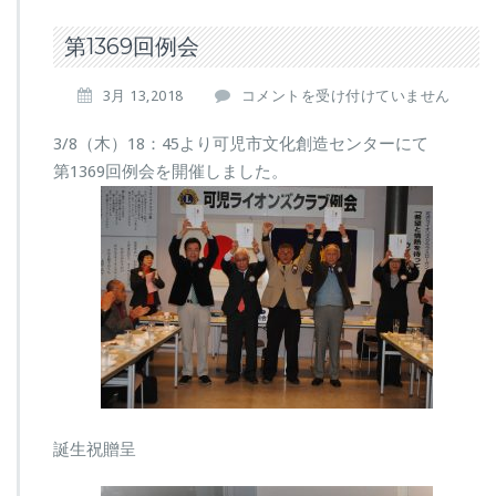
第1369回例会
第
3月 13,2018
コメントを受け付けていません
1
3
3/8（木）18：45より可児市文化創造センターにて
6
第1369回例会を開催しました。
9
回
例
会
は
誕生祝贈呈