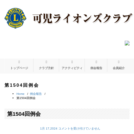
トップページ
クラブ方針
アクティビティ
例会報告
会員紹介
第1504回例会
Home
/
例会報告
/
第1504回例会
第1504回例会
第
1月 17,2024
コメントを受け付けていません
1504