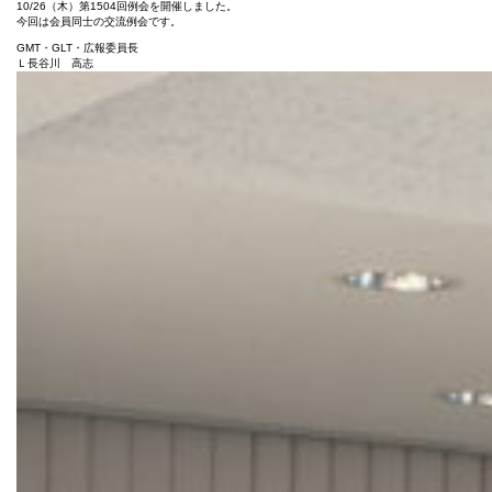
10/26（木）第1504回例会を開催しました。
回
今回は会員同士の交流例会です。
例
会
GMT・GLT・広報委員長
は
Ｌ長谷川 高志