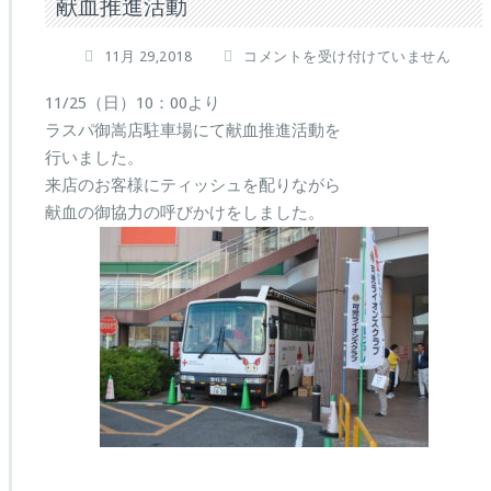
献血推進活動
献
11月 29,2018
コメントを受け付けていません
血
推
11/25（日）10：00より
進
ラスパ御嵩店駐車場にて献血推進活動を
活
行いました。
動
来店のお客様にティッシュを配りながら
は
献血の御協力の呼びかけをしました。