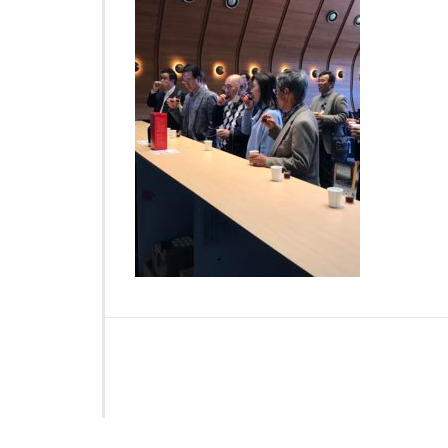
_
1
4
9
5
は