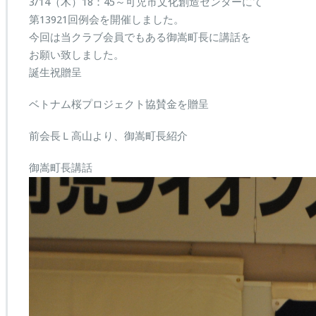
3
3/14（木）18：45～可児市文化創造センターにて
9
第13921回例会を開催しました。
1
今回は当クラブ会員でもある御嵩町長に講話を
回
お願い致しました。
例
会
誕生祝贈呈
は
ベトナム桜プロジェクト協賛金を贈呈
前会長Ｌ高山より、御嵩町長紹介
御嵩町長講話