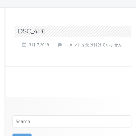
DSC_4116
D
3月 7,2019
コメントを受け付けていません
S
C
_
4
1
1
6
は