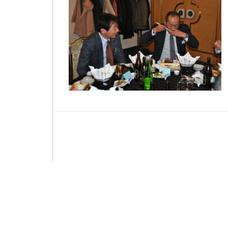
_
4
1
3
6
は