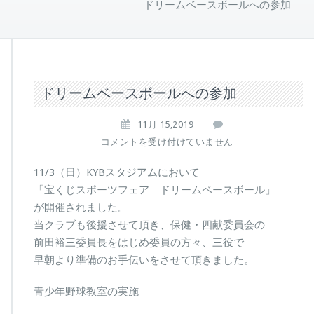
ドリームベースボールへの参加
ドリームベースボールへの参加
11月 15,2019
ド
コメントを受け付けていません
リ
ー
11/3（日）KYBスタジアムにおいて
ム
「宝くじスポーツフェア ドリームベースボール」
ベ
が開催されました。
ー
当クラブも後援させて頂き、保健・四献委員会の
ス
ボ
前田裕三委員長をはじめ委員の方々、三役で
ー
早朝より準備のお手伝いをさせて頂きました。
ル
へ
青少年野球教室の実施
の
参