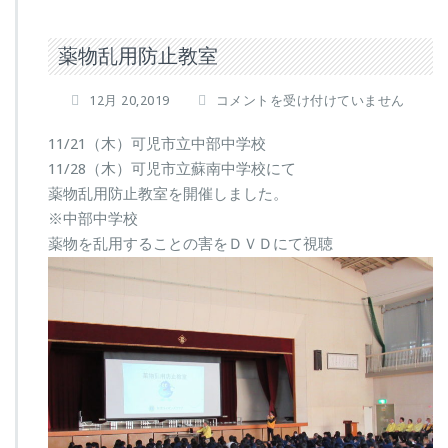
薬物乱用防止教室
薬
12月 20,2019
コメントを受け付けていません
物
乱
11/21（木）可児市立中部中学校
用
11/28（木）可児市立蘇南中学校にて
防
薬物乱用防止教室を開催しました。
止
※中部中学校
教
室
薬物を乱用することの害をＤＶＤにて視聴
は