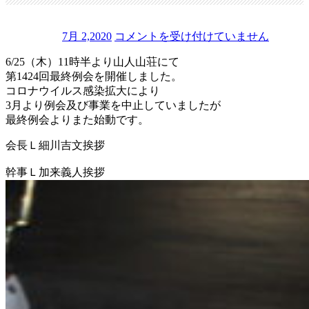
7月 2,2020
コメントを受け付けていません
第
6/25（木）11時半より山人山荘にて
1
4
第1424回最終例会を開催しました。
2
コロナウイルス感染拡大により
4
3月より例会及び事業を中止していましたが
回
最終例会よりまた始動です。
最
終
会長Ｌ細川吉文挨拶
例
会
幹事Ｌ加来義人挨拶
は