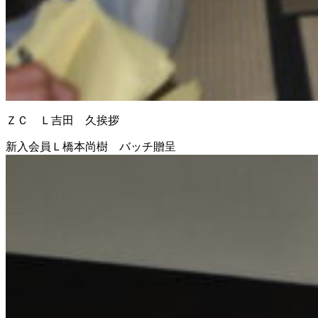
ＺＣ Ｌ吉田 久挨拶
新入会員Ｌ橋本尚樹 バッチ贈呈