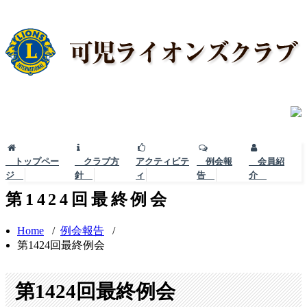
トップペー
クラブ方
アクティビテ
例会報
会員紹
ジ
針
ィ
告
介
第1424回最終例会
Home
/
例会報告
/
第1424回最終例会
第1424回最終例会