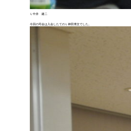
Ｌ中井 建二
今回の司会は入会したてのＬ神田博文でした。