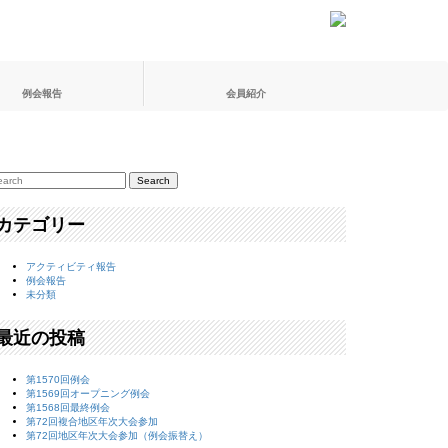
例会報告
会員紹介
カテゴリー
アクティビティ報告
例会報告
未分類
最近の投稿
第1570回例会
第1569回オープニング例会
第1568回最終例会
第72回複合地区年次大会参加
第72回地区年次大会参加（例会振替え）