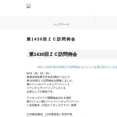
トップページ
第1430回ＺＣ訪問例会
第1430回ＺＣ訪問例会
10月 1,2020
第1430回ＺＣ訪問例会 は
コメントを受け付けていま
9/24（木）18：45～
東濃信用金庫可児支店2階ホールにて
第1430回ＺＣ訪問例会を開催しました。
第2ゾーンのゾーンチェアパーソンと
ゾーンチェアパーソンアシストを
お迎えしての例会です。
ライオンズクラブ国際協会334-Ｂ地区
第2リジョン第2ゾーンゾーンチェアパーソン
Ｌ佐伯敏充（川辺ライオンズクラブ）挨拶
LCIF献金報告 LCIF委員長Ｌ丹羽千明