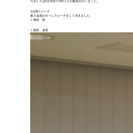
可児ＬＣは9月現在7,050ドルの献金を行いました。
3分間スピーチ
新入会員の方々にスピーチをして頂きました。
Ｌ奥村 哲
Ｌ柴田 達美