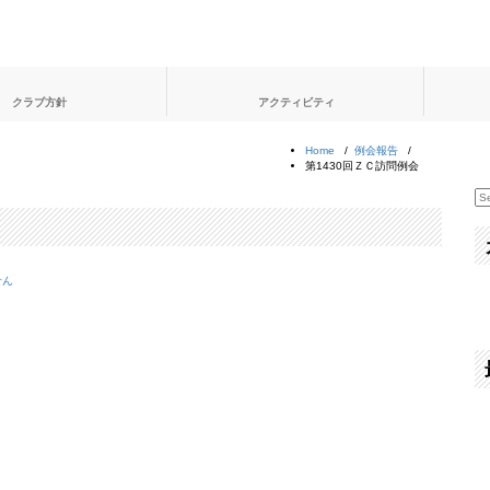
クラブ方針
アクティビティ
Home
/
例会報告
/
第1430回ＺＣ訪問例会
せん