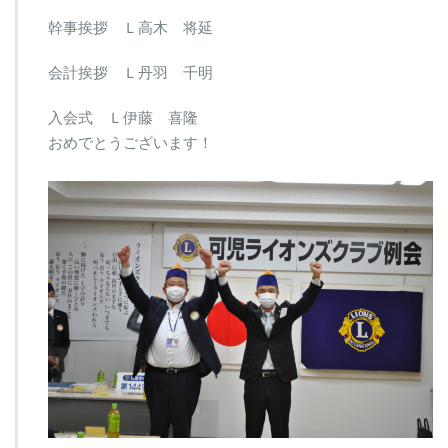
幹事挨拶 Ｌ高木 将延
会計挨拶 Ｌ丹羽 千明
入会式 Ｌ伊藤 喜隆
おめでとうございます！