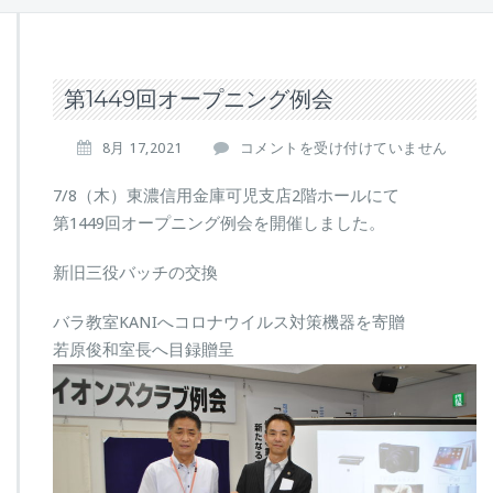
第1449回オープニング例会
第
8月 17,2021
コメントを受け付けていません
1
4
7/8（木）東濃信用金庫可児支店2階ホールにて
4
第1449回オープニング例会を開催しました。
9
回
新旧三役バッチの交換
オ
ー
バラ教室KANIへコロナウイルス対策機器を寄贈
プ
ニ
若原俊和室長へ目録贈呈
ン
グ
例
会
は