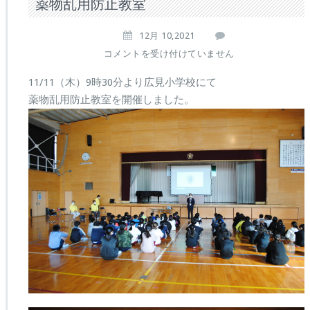
薬物乱用防止教室
12月 10,2021
薬
コメントを受け付けていません
物
乱
11/11（木）9時30分より広見小学校にて
用
薬物乱用防止教室を開催しました。
防
止
教
室
は