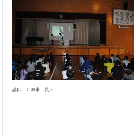
講師 Ｌ加来 義人