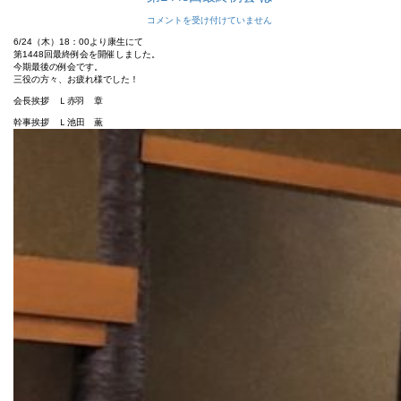
コメントを受け付けていません
6/24（木）18：00より康生にて
第1448回最終例会を開催しました。
今期最後の例会です。
三役の方々、お疲れ様でした！
会長挨拶 Ｌ赤羽 章
幹事挨拶 Ｌ池田 薫