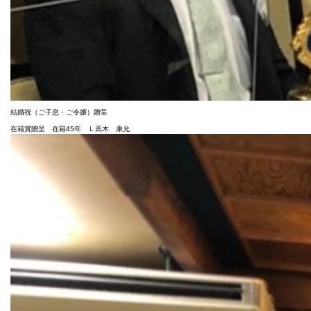
結婚祝（ご子息・ご令嬢）贈呈
在籍賞贈呈 在籍45年 Ｌ高木 康允