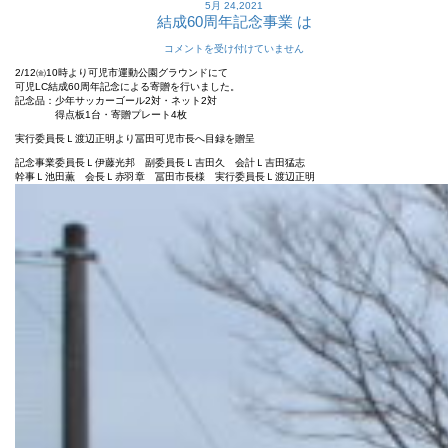
5月 24,2021
結成60周年記念事業 は
コメントを受け付けていません
2/12㈮10時より可児市運動公園グラウンドにて
可児LC結成60周年記念による寄贈を行いました。
記念品：少年サッカーゴール2対・ネット2対
得点板1台・寄贈プレート4枚
実行委員長Ｌ渡辺正明より冨田可児市長へ目録を贈呈
記念事業委員長Ｌ伊藤光邦 副委員長Ｌ吉田久 会計Ｌ吉田猛志
幹事Ｌ池田薫 会長Ｌ赤羽章 冨田市長様 実行委員長Ｌ渡辺正明