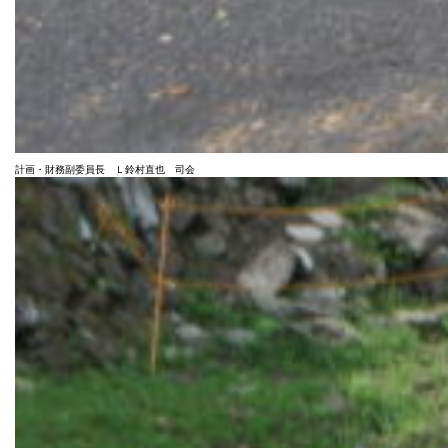
計画・財務副委員長 Ｌ鈴村直也 司会