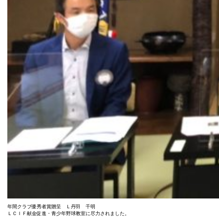
年間クラブ優秀者賞贈呈 Ｌ丹羽 千明
ＬＣＩＦ献金促進・青少年野球教室に尽力されました。