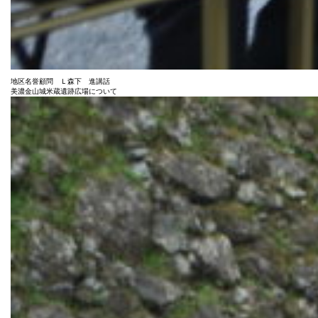
地区名誉顧問 Ｌ森下 進講話
美濃金山城米蔵遺跡広場について