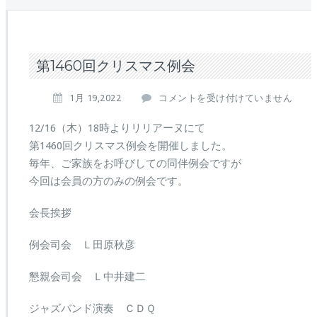
第1460回クリスマス例会
第
1月 19,2022
コメントを受け付けていません
1
4
12/16（木）18時よりリリアーヌにて
6
第1460回クリスマス例会を開催しました。
0
毎年、ご家族をお呼びしての同伴例会ですが
回
今回は会員の方のみの例会です。
ク
リ
ス
会長挨拶
マ
ス
例会司会 Ｌ田原秋彦
例
会
懇親会司会 Ｌ中井建二
は
ジャズバンド演奏 ＣＤＱ