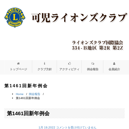
トップページ
クラブ方針
アクティビティ
例会報告
会員紹介
第1461回新年例会
Home
/
例会報告
/
第1461回新年例会
第1461回新年例会
第
1月 19,2022
コメントを受け付けていません