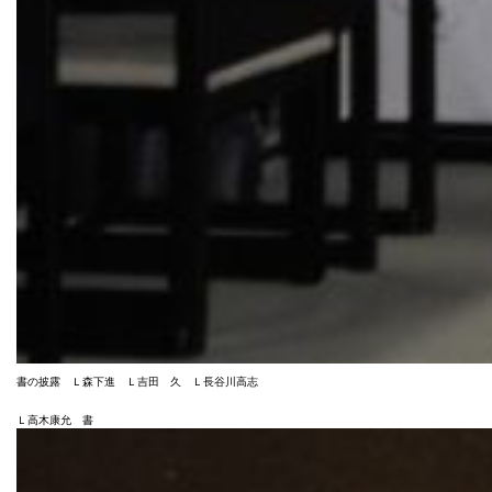
書の披露 Ｌ森下進 Ｌ吉田 久 Ｌ長谷川高志
Ｌ高木康允 書