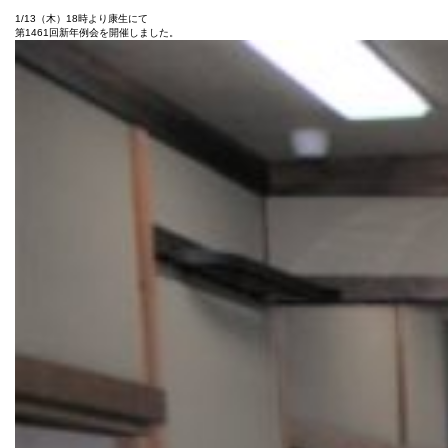
1461
1/13（木）18時より康生にて
回
第1461回新年例会を開催しました。
新
年
例
会
は