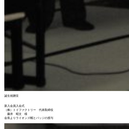
誕生祝贈呈
新入会員入会式
（株）トイファクトリー 代表取締役
藤井 昭文 様
会長よりライオンズ帽とバッジの授与