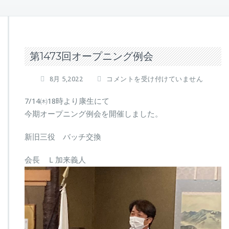
第1473回オープニング例会
第
8月 5,2022
コメントを受け付けていません
1473
回
7/14㈭18時より康生にて
オ
今期オープニング例会を開催しました。
ー
プ
新旧三役 バッチ交換
ニ
ン
会長 Ｌ加来義人
グ
例
会
は