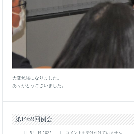
大変勉強になりました。
ありがとうございました。
第1469回例会
第
5月 19,2022
コメントを受け付けていません