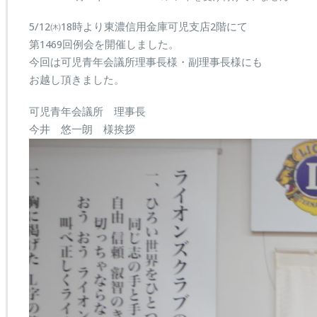
1469
回
5/12㈭18時より東濃信用金庫可児支店2階にて
例
第1469回例会を開催しました。
会
今回は可児青年会議所理事長様・副理事長様にも
は
お越し頂きました。
可児青年会議所 理事長
今井 悠一朗 様挨拶