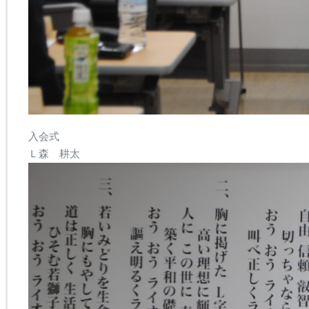
入会式
Ｌ森 耕太