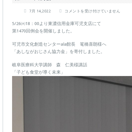
第
7月 14,2022
コメントを受け付けていません
1470
回
5/26㈭18：00より東濃信用金庫可児支店にて
例
第1470回例会を開催しました。
会
は
可児市文化創造センターala館長 篭橋喜朗様へ
「あしながおじさん協力金」を寄付しました。
岐阜医療科大学講師 森 仁美様講話
「子ども食堂が導く未来」