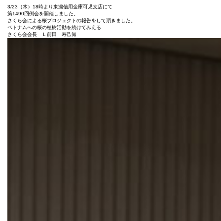
第
3/23（木）18時より東濃信用金庫可児支店にて
1
第1490回例会を開催しました。
4
さくら会による桜プロジェクトの報告をして頂きました。
9
ベトナムへの桜の植樹活動を続けてみえる
さくら会会長 Ｌ前田 寿己知
0
回
例
会
は