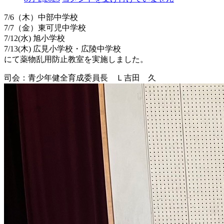
薬
7/6（木）中部中学校
物
7/7（金）東可児中学校
乱
用
7/12(水) 旭小学校
防
7/13(木) 広見小学校・広陵中学校
止
にて薬物乱用防止教室を実施しました。
教
室
司会：青少年健全育成委員長 Ｌ吉田 久
の
実
施
は