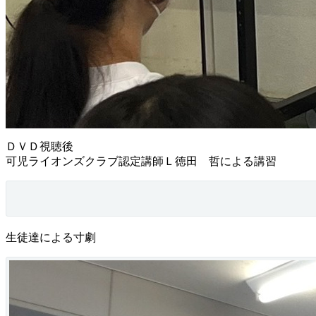
ＤＶＤ視聴後
可児ライオンズクラブ認定講師Ｌ徳田 哲による講習
生徒達による寸劇