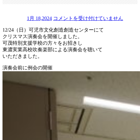
ク
1月 18,2024
コメントを受け付けていません
リ
12/24（日）可児市文化創造創造センターにて
ス
クリスマス演奏会を開催しました。
マ
可茂特別支援学校の方々をお招きし
ス
東濃実業高校吹奏楽部による演奏会を聴いて
演
いただきました。
奏
会
演奏会前に例会の開催
開
催
は