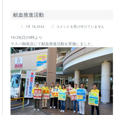
献血推進活動
献
1月 18,2024
コメントを受け付けていません
血
推
10/29(日)10時より
進
ラスパ御嵩店にて献血推進活動を実施しました。
活
動
は