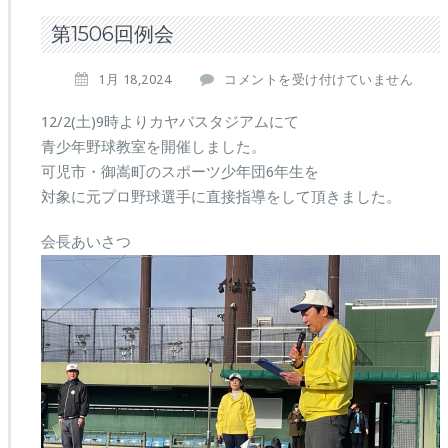
第1506回例会
第
1月 18,2024
コメントを受け付けていません
1506
回
12/2(土)9時よりカヤバスタジアムにて
例
青少年野球教室を開催しました。
会
可児市・御嵩町のスポーツ少年団6年生を
は
対象に元プロ野球選手に直接指導をして頂きました。
会長あいさつ