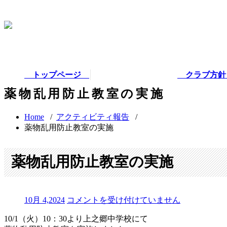
トップページ
クラブ方
薬物乱用防止教室の実施
Home
/
アクティビティ報告
/
薬物乱用防止教室の実施
薬物乱用防止教室の実施
薬
10月 4,2024
コメントを受け付けていません
物
10/1（火）10：30より上之郷中学校にて
乱