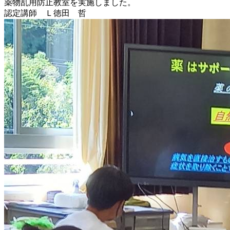
薬物乱用防止教室を実施しました。
用
認定講師 Ｌ徳田 哲
防
止
教
室
の
実
施
は