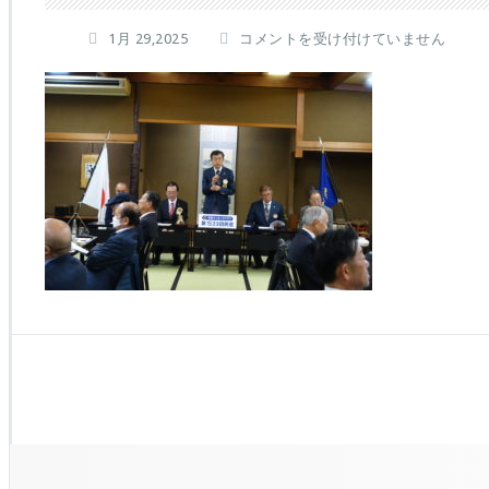
D
1月 29,2025
コメントを受け付けていません
S
C
0
1
2
0
7
は