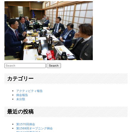
カテゴリー
アクティビティ報告
例会報告
未分類
最近の投稿
第1570回例会
第1569回オープニング例会