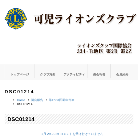
トップページ
クラブ方針
アクティビティ
例会報告
会員紹介
DSC01214
Home
/
例会報告
/
第1533回新年例会
DSC01214
DSC01214
DSC01214
1月 29,2025
コメントを受け付けていません
は